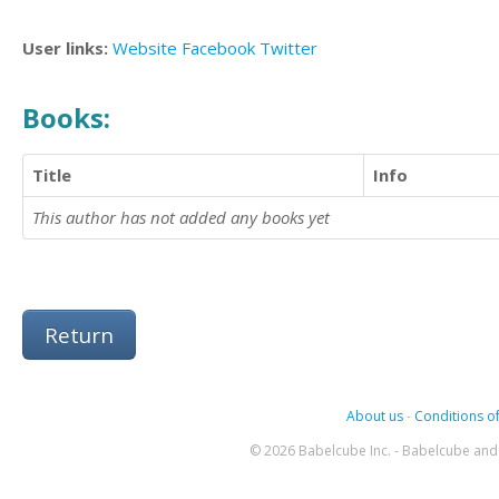
User links:
Website
Facebook
Twitter
Books:
Title
Info
This author has not added any books yet
Return
About us
-
Conditions of
© 2026 Babelcube Inc. - Babelcube and