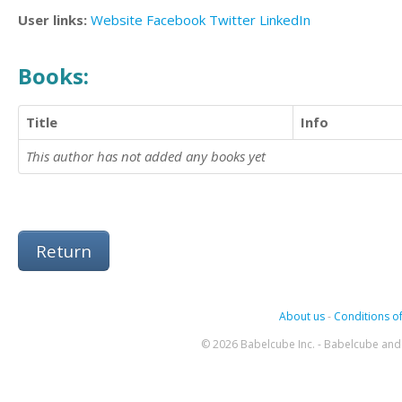
User links:
Website
Facebook
Twitter
LinkedIn
Books:
Title
Info
This author has not added any books yet
Return
About us
-
Conditions of
© 2026 Babelcube Inc. - Babelcube and