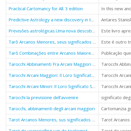
Practical Cartomancy for All. 3 edition
Predictive Astrology a new discovery in the transits reading
Previsões astrológicas.Uma nova descoberta sobre a leitura de trânsitos planetários
Tarô Arcanos Menores, seus significados sem necessidade de memorizar
Tarô Combinações entre Arcanos Maiores e Menores
Tarocchi Abbinamenti Fra Arcani Maggiori E Minori: Cartomanzia Pratica
Tarocchi Abbin
Tarocchi Arcani Maggiori: Il Loro Significato Senza Impararlo a Memoria
Tarocchi Arcan
Tarocchi Arcani Minori: Il Loro Significato Senza Impararlo a Memoria
Tarocchi Arcan
Tarocchi la previsione dell'avvenire
significato deg
Tarocchi, abbinamenti degli arcani maggiori
Cartomanzia gu
Tarot Arcanos Menores, sus significados sin necesidad de aprender de memoria: la práctica del tarot
Tarot Arcanos
Tarot de voorspelling van de toekomst
Tarot de voor