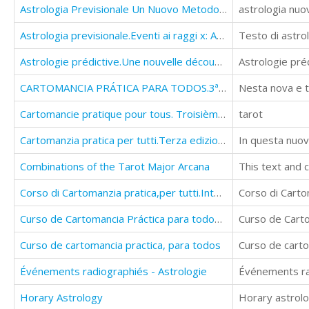
Astrologia Previsionale Un Nuovo Metodo Di Lettura Del Transito
astrologia nuov
Astrologia previsionale.Eventi ai raggi x: Astrologia pratica
Astrologie prédictive.Une nouvelle découverte dans la lecture d’un transit astrologique.
Astrologie pré
CARTOMANCIA PRÁTICA PARA TODOS.3ª edição revista e ampliada
Cartomancie pratique pour tous. Troisième édition révisée et augmentée
tarot
Cartomanzia pratica per tutti.Terza edizione riveduta ed ampliata
In questa nuov
Combinations of the Tarot Major Arcana
Corso di Cartomanzia pratica,per tutti.Interpretazioni stese reali e confermate
Corso di Carto
Curso de Cartomancia Práctica para todos (3ra Edición)
Curso de Carto
Curso de cartomancia practica, para todos
Curso de carto
Événements radiographiés - Astrologie
Événements ra
Horary Astrology