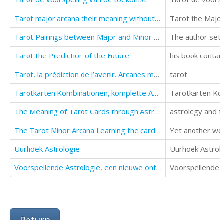
Tarot major arcana their meaning without learn it to memorize
Tarot Pairings between Major and Minor Arcana
Tarot the Prediction of the Future
his book contai
Tarot, la prédiction de l’avenir. Arcanes majeurs et mineurs
tarot
Tarotkarten Kombinationen, komplette Anleitung
Tarotkarten K
The Meaning of Tarot Cards through Astrology
astrology and 
The Tarot Minor Arcana Learning the cards without memorizing their meaning
Uurhoek Astrologie
Uurhoek Astro
Voorspellende Astrologie, een nieuwe ontdekking bij het lezen van transits.
Voorspellende 
Return