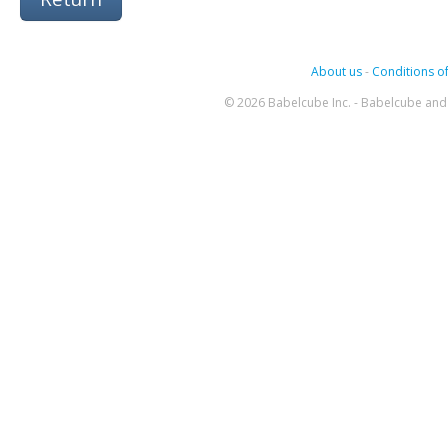
About us
-
Conditions of
© 2026 Babelcube Inc. - Babelcube and