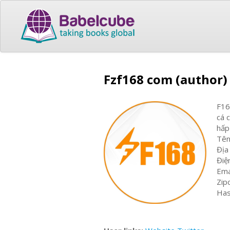
Fzf168 com (author)
F16
cá 
hấp
Tên
Địa
Điệ
Ema
Zip
Has