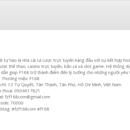
8 tự hào là nhà cái cá cược trực tuyến hàng đầu với sự kết hợp hoàn 
cược thể thao, casino trực tuyến, bắn cá và slot game. Hệ thống dịc
 dẫn giúp F168 trở thành điểm đến lý tưởng cho những người yêu thí
 Thương Hiệu: F168
 chỉ: 12 Tự Quyết, Tân Thành, Tân Phú, Hồ Chí Minh, Việt Nam
n thoại: 0934617821
il:
fzf168com@gmail.com
code: 70000
htag: #fzf168com #f168