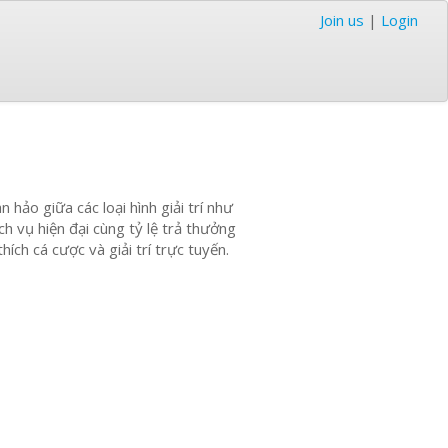
Join us
|
Login
hảo giữa các loại hình giải trí như
h vụ hiện đại cùng tỷ lệ trả thưởng
ch cá cược và giải trí trực tuyến.