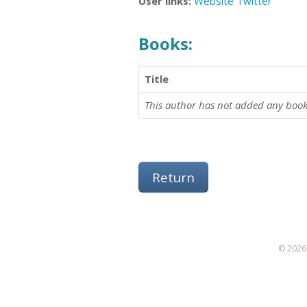
User links:
Website
Twitter
Books:
Title
This author has not added any book
Return
© 2026 