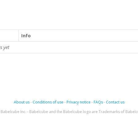
Info
s yet
About us
-
Conditions of use
-
Privacy notice
-
FAQs
-
Contact us
Babelcube Inc. - Babelcube and the Babelcube logo are Trademarks of Babelc