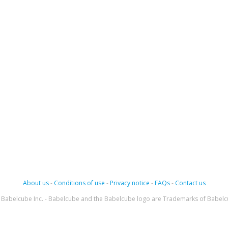
About us
-
Conditions of use
-
Privacy notice
-
FAQs
-
Contact us
Babelcube Inc. - Babelcube and the Babelcube logo are Trademarks of Babelc