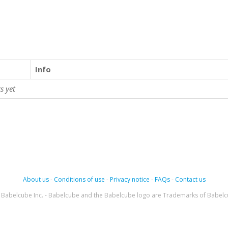
Info
s yet
About us
-
Conditions of use
-
Privacy notice
-
FAQs
-
Contact us
Babelcube Inc. - Babelcube and the Babelcube logo are Trademarks of Babelc