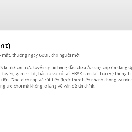
nt)
bảo mật, thưởng ngay 888K cho người mới
8 là nhà cái trực tuyến uy tín hàng đầu châu Á, cung cấp đa dạng d
c tuyến, game slot, bắn cá và xổ số. FB88 cam kết bảo vệ thông t
n tiến. Giao dịch nạp và rút tiền được thực hiện nhanh chóng và min
ng trò chơi mà không lo lắng về vấn đề tài chính.