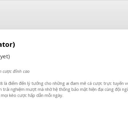
ator)
yet)
m cược đỉnh cao
8 là điểm đến lý tưởng cho những ai đam mê cá cược trực tuyến với
n trải nghiệm mượt mà nhờ hệ thống bảo mật hiện đại cùng đội ngũ
c mọi kèo cược hấp dẫn mỗi ngày.