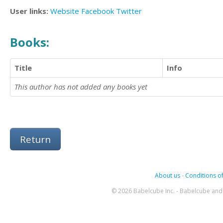
User links:
Website
Facebook
Twitter
Books:
Title
Info
This author has not added any books yet
Return
About us
-
Conditions of
© 2026 Babelcube Inc. - Babelcube and