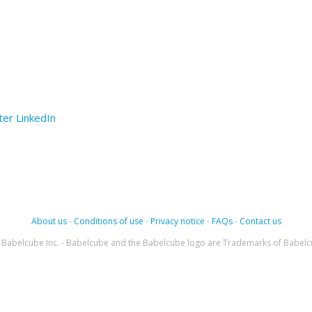
ter
LinkedIn
About us
-
Conditions of use
-
Privacy notice
-
FAQs
-
Contact us
Babelcube Inc. - Babelcube and the Babelcube logo are Trademarks of Babelc