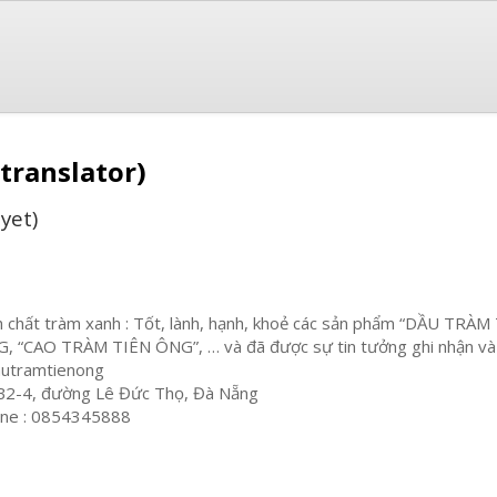
translator)
yet)
h chất tràm xanh : Tốt, lành, hạnh, khoẻ các sản phẩm “DẦU TR
, “CAO TRÀM TIÊN ÔNG”, … và đã được sự tin tưởng ghi nhận và ủ
utramtienong
B2-4, đường Lê Đức Thọ, Đà Nẵng
ne : 0854345888