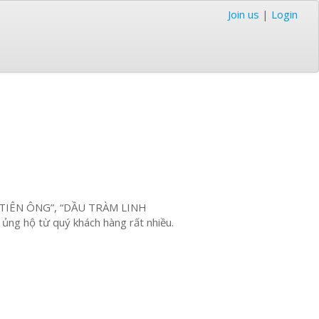
Join us
|
Login
ÀM TIÊN ÔNG”, “DẦU TRÀM LINH
ng hộ từ quý khách hàng rất nhiều.