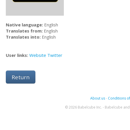
Native language:
English
Translates from:
English
Translates into:
English
User links:
Website
Twitter
Return
About us
-
Conditions of
© 2026 Babelcube Inc. - Babelcube and