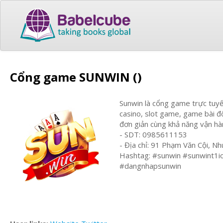
Cổng game SUNWIN ()
Sunwin là cổng game trực tuyến
casino, slot game, game bài đổi
đơn giản cùng khả năng vận hàn
- SDT: 0985611153
- Địa chỉ: 91 Phạm Văn Cội, N
Hashtag: #sunwin #sunwint1i
#dangnhapsunwin