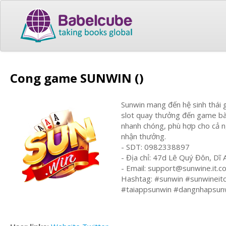
Cong game SUNWIN ()
Sunwin mang đến hệ sinh thái g
slot quay thưởng đến game bài
nhanh chóng, phù hợp cho cả ng
nhận thưởng.
- SDT: 0982338897
- Địa chỉ: 47d Lê Quý Đôn, Dĩ 
- Email:
support@sunwine.it.c
Hashtag: #sunwin #sunwinei
#taiappsunwin #dangnhapsun