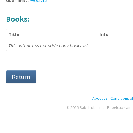
User links:
Website
Books:
Title
Info
This author has not added any books yet
Return
About us
-
Conditions of
© 2026 Babelcube Inc. - Babelcube and