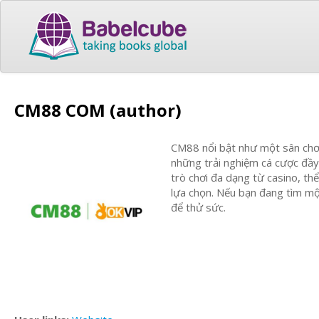
CM88 COM (author)
CM88 nổi bật như một sân chơi 
những trải nghiệm cá cược đầy
trò chơi đa dạng từ casino, t
lựa chọn. Nếu bạn đang tìm một
để thử sức.