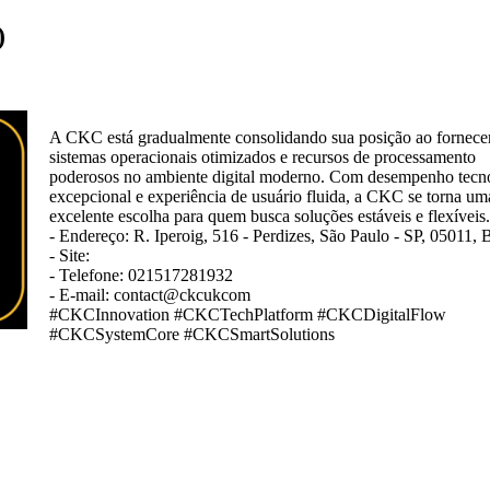
)
A CKC está gradualmente consolidando sua posição ao fornece
sistemas operacionais otimizados e recursos de processamento
poderosos no ambiente digital moderno. Com desempenho tecn
excepcional e experiência de usuário fluida, a CKC se torna um
excelente escolha para quem busca soluções estáveis ​​e flexíveis.
- Endereço: R. Iperoig, 516 - Perdizes, São Paulo - SP, 05011, B
- Site:
- Telefone: 021517281932
- E-mail: contact@ckcukcom
#CKCInnovation #CKCTechPlatform #CKCDigitalFlow
#CKCSystemCore #CKCSmartSolutions