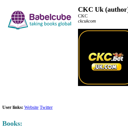
CKC Uk (author
CKC
ckcukcom
User links:
Website
Twitter
Books: