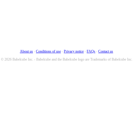
About us
-
Conditions of use
-
Privacy notice
-
FAQs
-
Contact us
© 2026 Babelcube Inc. - Babelcube and the Babelcube logo are Trademarks of Babelcube Inc.