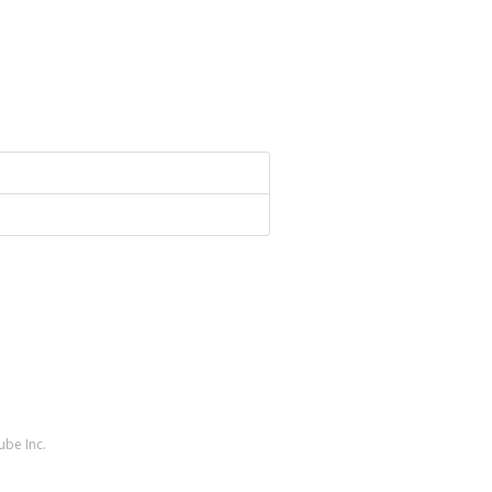
ube Inc.