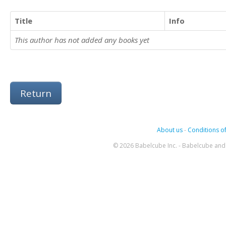
Title
Info
This author has not added any books yet
Return
About us
-
Conditions of
© 2026 Babelcube Inc. - Babelcube and