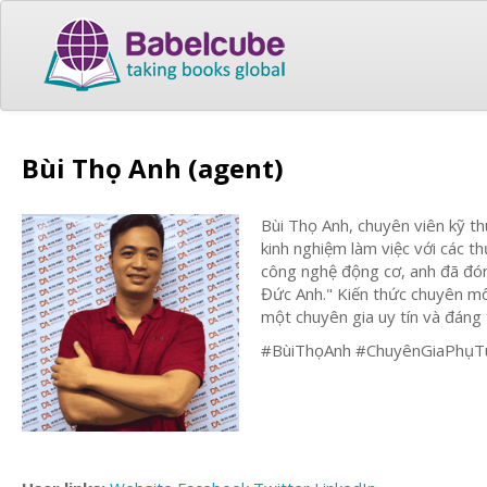
Bùi Thọ Anh (agent)
Bùi Thọ Anh, chuyên viên kỹ th
kinh nghiệm làm việc với các 
công nghệ động cơ, anh đã đón
Đức Anh." Kiến thức chuyên môn
một chuyên gia uy tín và đáng t
#BùiThọAnh #ChuyênGiaPhụ