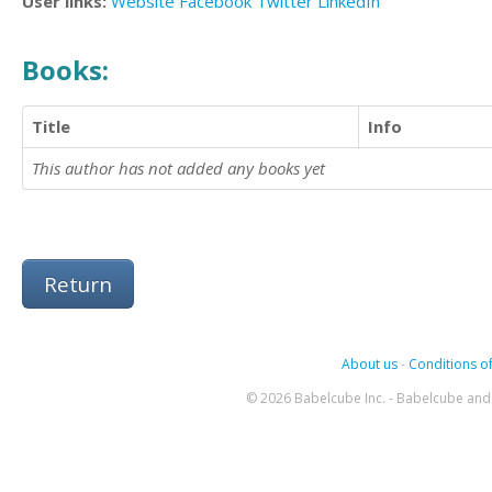
User links:
Website
Facebook
Twitter
LinkedIn
Books:
Title
Info
This author has not added any books yet
Return
About us
-
Conditions of
© 2026 Babelcube Inc. - Babelcube and