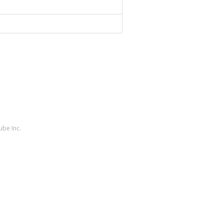
ube Inc.