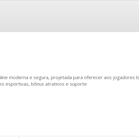
ine moderna e segura, projetada para oferecer aos jogadores br
es esportivas, bônus atrativos e suporte