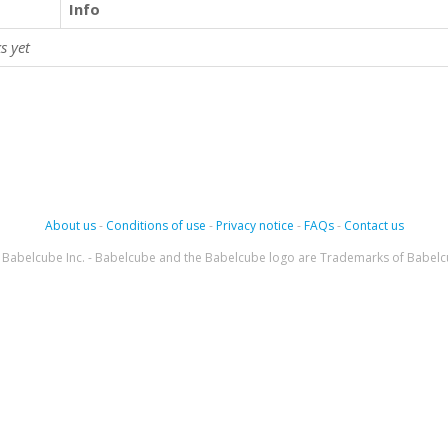
Info
s yet
About us
-
Conditions of use
-
Privacy notice
-
FAQs
-
Contact us
Babelcube Inc. - Babelcube and the Babelcube logo are Trademarks of Babelc