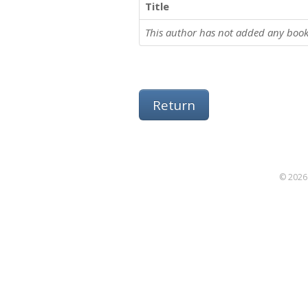
Title
This author has not added any book
Return
© 2026 