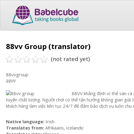
88vv Group (translator)
(not rated yet)
88vvgroup
88VV
88VV khẳng định vị thế sàn cá
tuyến chất lượng. Người chơi có thể tận hưởng không gian giải 
khách hàng làm việc liên tục 24/7 để đảm bảo dịch vụ luôn chu 
Native language:
Irish
Translates from:
Afrikaans, Icelandic