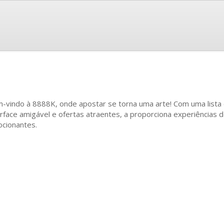
-vindo à 8888K, onde apostar se torna uma arte! Com uma lista 
erface amigável e ofertas atraentes, a proporciona experiências 
cionantes.