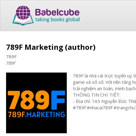
789F Marketing (author)
789F
789F
789F là nhà cái trực tuyến uy 
game và xổ số. Với nền tảng h
trải nghiệm an toàn, minh bạc
THÔNG TIN CHI TIẾT:
- Địa chỉ: 165 Nguyễn Đức Thi
#789f #nhacai789f #trangchu