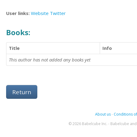
User links:
Website
Twitter
Books:
Title
Info
This author has not added any books yet
Return
About us
-
Conditions of
© 2026 Babelcube Inc. - Babelcube and