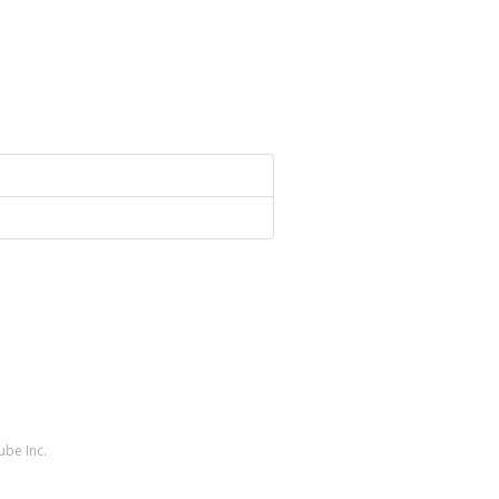
ube Inc.