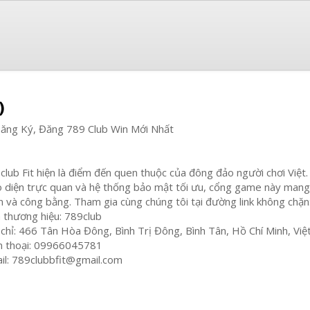
)
Đăng Ký, Đăng 789 Club Win Mới Nhất
club Fit hiện là điểm đến quen thuộc của đông đảo người chơi Việt
o diện trực quan và hệ thống bảo mật tối ưu, cổng game này man
n và công bằng. Tham gia cùng chúng tôi tại đường link không chặn
 thương hiệu: 789club
 chỉ: 466 Tân Hòa Đông, Bình Trị Đông, Bình Tân, Hồ Chí Minh, Vi
n thoại: 09966045781
il:
789clubbfit@gmail.com