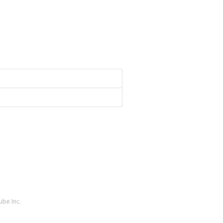
ube Inc.