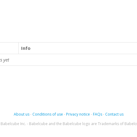
Info
s yet
About us
-
Conditions of use
-
Privacy notice
-
FAQs
-
Contact us
Babelcube Inc. - Babelcube and the Babelcube logo are Trademarks of Babelc