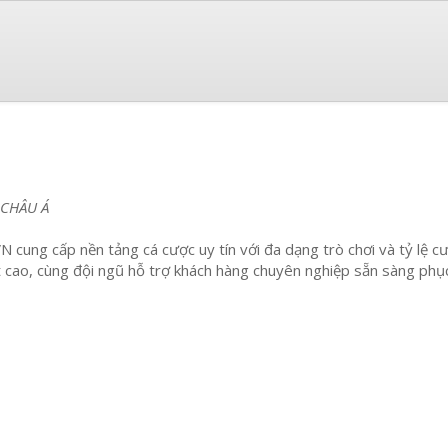
 CHÂU Á
N cung cấp nền tảng cá cược uy tín với đa dạng trò chơi và tỷ lệ c
 cao, cùng đội ngũ hỗ trợ khách hàng chuyên nghiệp sẵn sàng phụ