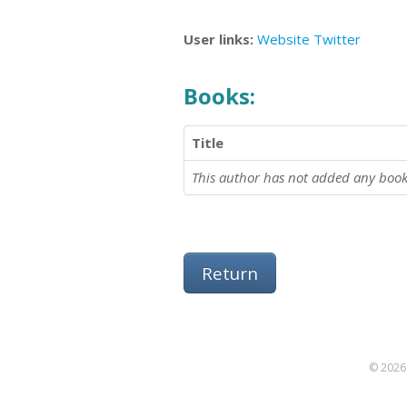
User links:
Website
Twitter
Books:
Title
This author has not added any book
Return
© 2026 