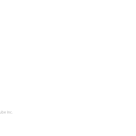
ube Inc.