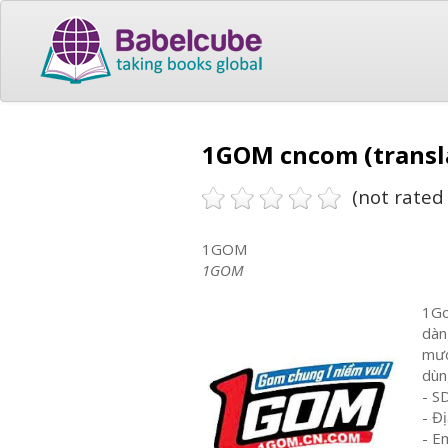
1GOM cncom (transl
(not rated 
1GOM
1GOM
1Go
dàn
mượ
dùn
- S
- Đ
- E