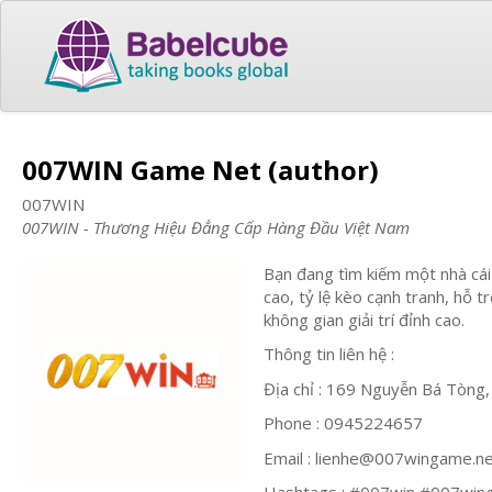
007WIN Game Net (author)
007WIN
007WIN - Thương Hiệu Đẳng Cấp Hàng Đầu Việt Nam
Bạn đang tìm kiếm một nhà cái 
cao, tỷ lệ kèo cạnh tranh, hỗ
không gian giải trí đỉnh cao.
Thông tin liên hệ :
Địa chỉ : 169 Nguyễn Bá Tòng,
Phone : 0945224657
Email :
lienhe@007wingame.n