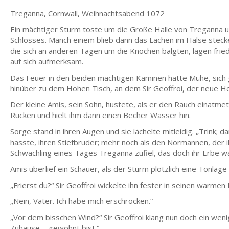
Treganna, Cornwall, Weihnachtsabend 1072
Ein mächtiger Sturm toste um die Große Halle von Treganna 
Schlosses. Manch einem blieb dann das Lachen im Halse stecke
die sich an anderen Tagen um die Knochen balgten, lagen frie
auf sich aufmerksam.
Das Feuer in den beiden mächtigen Kaminen hatte Mühe, sich 
hinüber zu dem Hohen Tisch, an dem Sir Geoffroi, der neue Her
Der kleine Amis, sein Sohn, hustete, als er den Rauch einatmet
Rücken und hielt ihm dann einen Becher Wasser hin.
Sorge stand in ihren Augen und sie lächelte mitleidig. „Trink; da
hasste, ihren Stiefbruder; mehr noch als den Normannen, der
Schwächling eines Tages Treganna zufiel, das doch ihr Erbe wa
Amis überlief ein Schauer, als der Sturm plötzlich eine Tonlage 
„Frierst du?“ Sir Geoffroi wickelte ihn fester in seinen warmen 
„Nein, Vater. Ich habe mich erschrocken.“
„Vor dem bisschen Wind?“ Sir Geoffroi klang nun doch ein wenig
Zuhause ... gewohnt bist.“