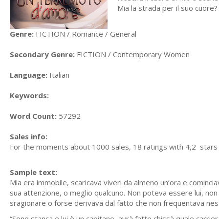
Mia la strada per il suo cuore
Genre:
FICTION / Romance / General
Secondary Genre:
FICTION / Contemporary Women
Language:
Italian
Keywords:
Word Count:
57292
Sales info:
For the moments about 1000 sales, 18 ratings with 4,2 stars 
Sample text:
Mia era immobile, scaricava viveri da almeno un’ora e comincia
sua attenzione, o meglio qualcuno. Non poteva essere lui, non 
sragionare o forse derivava dal fatto che non frequentava nes
“Sono stanca e lui è un capitano, avrà fatto chissà quale carrie