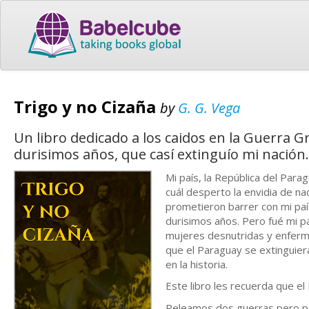
Trigo y no Cizaña
by
G. G. Vega
Un libro dedicado a los caidos en la Guerra 
durisimos años, que casí extinguío mi nación.
Mi país, la República del Para
cuál desperto la envidia de na
prometieron barrer con mi país 
durisimos años. Pero fué mi p
mujeres desnutridas y enferm
que el Paraguay se extinguiera
en la historia.
Este libro les recuerda que el
Peleamos dos guerras pero por