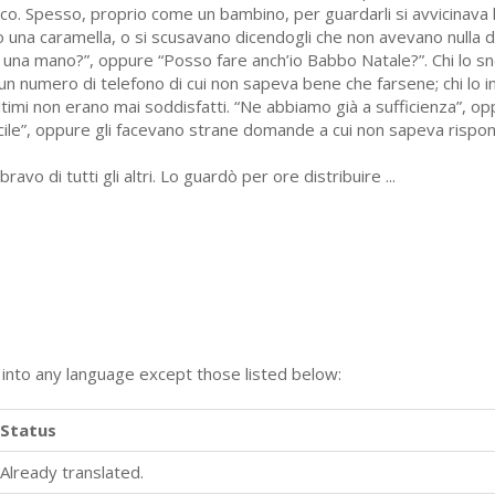
co. Spesso, proprio come un bambino, per guardarli si avvicinava l
no una caramella, o si scusavano dicendogli che non avevano nulla di
e una mano?”, oppure “Posso fare anch’io Babbo Natale?”. Chi lo 
a o un numero di telefono di cui non sapeva bene che farsene; chi lo
timi non erano mai soddisfatti. “Ne abbiamo già a sufficienza”, o
cile”, oppure gli facevano strane domande a cui non sapeva rispond
vo di tutti gli altri. Lo guardò per ore distribuire ...
n into any language except those listed below:
Status
Already translated.