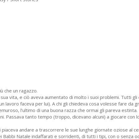
iù che un ragazzo.
sua vita, e ciò aveva aumentato di molto i suoi problemi. Tutti gli
n lavoro faceva per lui). A chi gli chiedeva cosa volesse fare da 
remuroso, l’ultimo di una buona razza che ormai gli pareva estinta.
. Passava tanto tempo (troppo, dicevano alcuni) a giocare con lor
gli piaceva andare a trascorrere le sue lunghe giornate oziose al 
Babbi Natale indaffarati e sorridenti, di tutti i tipi, con o senza o