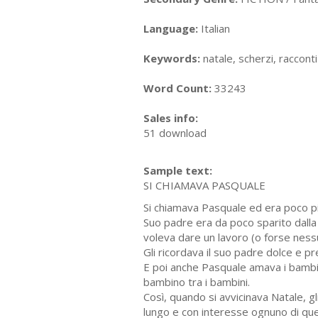
Language:
Italian
Keywords:
natale, scherzi, racconti
Word Count:
33243
Sales info:
51 download
Sample text:
SI CHIAMAVA PASQUALE
Si chiamava Pasquale ed era poco p
Suo padre era da poco sparito dalla 
voleva dare un lavoro (o forse nessu
Gli ricordava il suo padre dolce e p
E poi anche Pasquale amava i bambini
bambino tra i bambini.
Così, quando si avvicinava Natale, 
lungo e con interesse ognuno di quei 