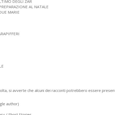
LTIMO DEGLI ZAR
PREPARAZIONE AL NATALE
DUE MARIE
ARAPIFFERI
LE
colta, si avverte che alcuni dei racconti potrebbero essere present
gle author)
sy / Short Stories