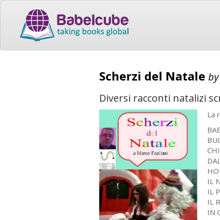
Scherzi del Natale
b
Diversi racconti natalizi sc
La 
BAB
BU
CHI
DAL
HO
IL
IL
IL 
IN