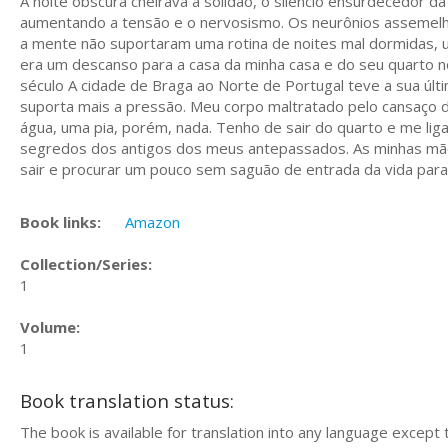
A noite obscura cheirava a solidão, o silêncio ensurdecedor 
aumentando a tensão e o nervosismo. Os neurônios assemelh
a mente não suportaram uma rotina de noites mal dormidas,
era um descanso para a casa da minha casa e do seu quarto 
século A cidade de Braga ao Norte de Portugal teve a sua úl
suporta mais a pressão. Meu corpo maltratado pelo cansaço d
água, uma pia, porém, nada. Tenho de sair do quarto e me ligar
segredos dos antigos dos meus antepassados. As minhas mãos
sair e procurar um pouco sem saguão de entrada da vida par
Book links:
Amazon
Collection/Series:
1
Volume:
1
Book translation status:
The book is available for translation into any language except 