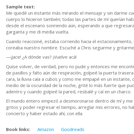
Sample text:
Me quedé un instante más mirando el mensaje y sin darme cue
cuerpo lo hicieron también; todas las partes de mí querían hab
desde el escenario sonriendo aún, esperando a que regresara y
garganta y me di media vuelta.
Cuando reaccioné, estaba corriendo hacia el estacionamiento, 
coreaba nuestro nombre. Escuché a Chris seguirme y gritarme
—¡Jace! ¿A dónde vas? ¡Vuelve acá!
Quise volver, de verdad, pero no pude y entonces me encontré
de pasillos y falto aún de respiración, golpeé la puerta trasera 
cara, la lluvia caía a cubos y como me empapé en un instante, 
medio de la oscuridad de la noche, grité lo más fuerte que p
adentro y cuando golpeé la pared, resbalé y caí en un charco.
El mundo entero empezó a desmoronarse dentro de mí y me s
gritos y poder regresar el tiempo, arreglar mis errores, no ha
concierto y haber estado ahí, con ella.
Book links:
Amazon
Goodreads