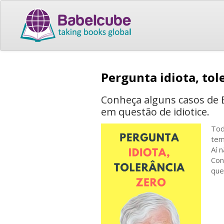
Pergunta idiota, tol
Conheça alguns casos de 
em questão de idiotice.
Tod
tem
Aí 
Con
que