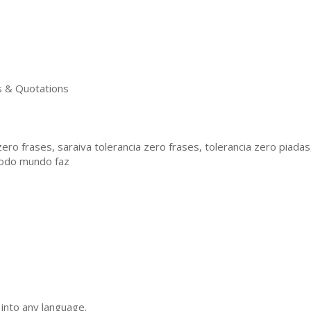
 & Quotations
zero frases, saraiva tolerancia zero frases, tolerancia zero piada
todo mundo faz
 into any language.