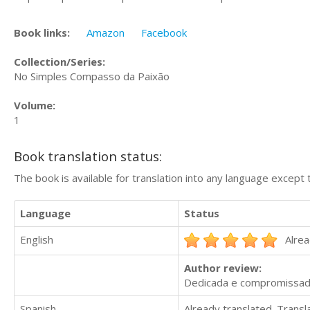
Book links:
Amazon
Facebook
Collection/Series:
No Simples Compasso da Paixão
Volume:
1
Book translation status:
The book is available for translation into any language except 
Language
Status
English
Alrea
Author review:
Dedicada e compromissada
Spanish
Already translated. Trans