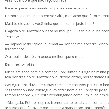
Aliás, quando é que não faço burrada?
Parece que vim ao mundo só para cometer erros.
Demorei a admitir isso em voz alta, mas acho que fatores ex
Maldito elevador, você tinha que estragar justo hoje?
E agora o sr. Mazzaropi está no meu pé. Eu sabia que iria ac
emprego.
— Rápido! Mais rápido, querida! — Rebeca me socorre, vind
fisicamente.
O trabalho dela é um pouco melhor que o meu.
Bem melhor, aliás.
Minha amizade com ela começou por sintonia. Logo na minha 
feia por trás do sr. Mazzaropi e, desde então, nos tornamos 
Carregar uma dúzia de caixas cheias de arquivos por cinco la
ressaltando - não consegue levantar nem o seu próprio peso 
tempo recorde -, ele está resmungando como um louco em sua 
- Obrigada, Re! - e respiro, tremendamente aliviada com a dif
arquivos que faltava e parece ser a mais importante também.