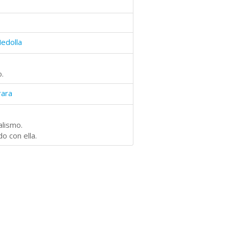
Medolla
.
rara
alismo.
o con ella.