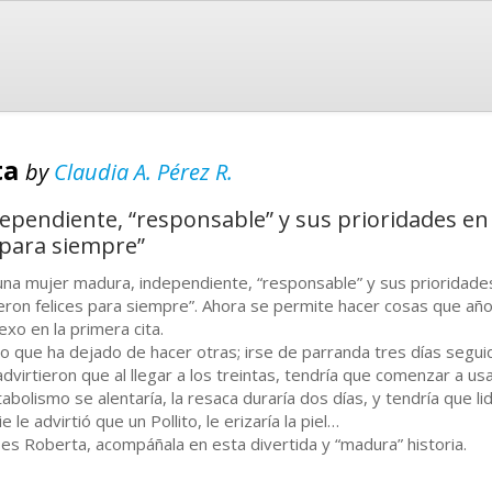
ta
by
Claudia A. Pérez R.
pendiente, “responsable” y sus prioridades en l
s para siempre”
una mujer madura, independiente, “responsable” y sus prioridades 
ieron felices para siempre”. Ahora se permite hacer cosas que añ
exo en la primera cita.
ro que ha dejado de hacer otras; irse de parranda tres días segu
advirtieron que al llegar a los treintas, tendría que comenzar a us
abolismo se alentaría, la resaca duraría dos días, y tendría que lid
e le advirtió que un Pollito, le erizaría la piel…
a es Roberta, acompáñala en esta divertida y “madura” historia.