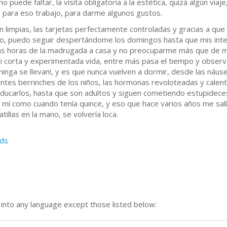
o puede faltar, la visita obligatoria a la estética, quizá algún via
 para eso trabajo, para darme algunos gustos.
 limpias, las tarjetas perfectamente controladas y gracias a qu
do, puedo seguir despertándome los domingos hasta que mis inte
ltas horas de la madrugada a casa y no preocuparme más que de mi
i corta y experimentada vida, entre más pasa el tiempo y obser
hinga se llevan!, y es que nunca vuelven a dormir, desde las náu
tes berrinches de los niños, las hormonas revoloteadas y calentu
ducarlos, hasta que son adultos y siguen cometiendo estupideces
í como cuando tenía quince, y eso que hace varios años me salí d
illas en la mano, se volvería loca.
ds
n into any language except those listed below: