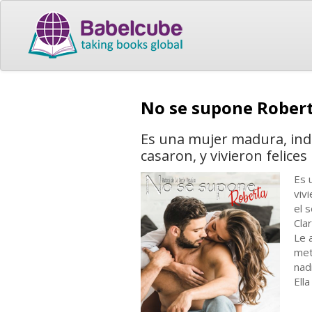
No se supone Rober
Es una mujer madura, inde
casaron, y vivieron felice
Es 
viv
el s
Cla
Le 
met
nadi
Ell