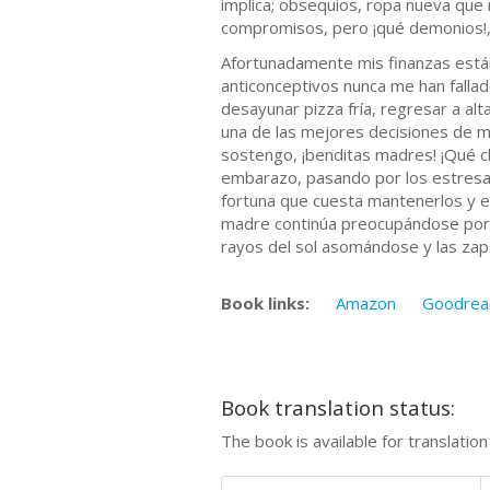
implica; obsequios, ropa nueva que n
compromisos, pero ¡qué demonios!,
Afortunadamente mis finanzas están
anticonceptivos nunca me han falla
desayunar pizza fría, regresar a a
una de las mejores decisiones de m
sostengo, ¡benditas madres! ¡Qué c
embarazo, pasando por los estresan
fortuna que cuesta mantenerlos y e
madre continúa preocupándose por m
rayos del sol asomándose y las zapat
Book links:
Amazon
Goodrea
Book translation status:
The book is available for translatio