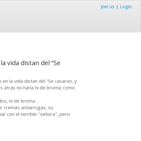
Join us
|
Login
a vida distan del “Se
en la vida distan del “Se casaron, y
os atrás no haría ni de broma; como
idos, ni de broma…
ar cremas antiarrugas, su
iar con el terrible "señora", pero