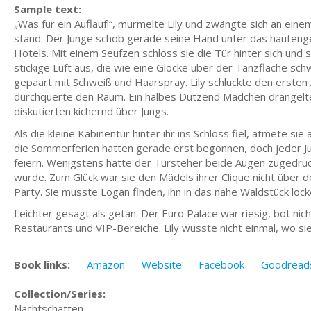
Sample text:
„Was für ein Auflauf!“, murmelte Lily und zwängte sich an ei
stand. Der Junge schob gerade seine Hand unter das hautenge
Hotels. Mit einem Seufzen schloss sie die Tür hinter sich und
stickige Luft aus, die wie eine Glocke über der Tanzfläche s
gepaart mit Schweiß und Haarspray. Lily schluckte den ersten A
durchquerte den Raum. Ein halbes Dutzend Mädchen drängelte s
diskutierten kichernd über Jungs.
Als die kleine Kabinentür hinter ihr ins Schloss fiel, atmete 
die Sommerferien hatten gerade erst begonnen, doch jeder Ju
feiern. Wenigstens hatte der Türsteher beide Augen zugedrückt
wurde. Zum Glück war sie den Mädels ihrer Clique nicht über
Party. Sie musste Logan finden, ihn in das nahe Waldstück locke
Leichter gesagt als getan. Der Euro Palace war riesig, bot ni
Restaurants und VIP-Bereiche. Lily wusste nicht einmal, wo sie 
Book links:
Amazon
Website
Facebook
Goodread
Collection/Series:
Nachtschatten