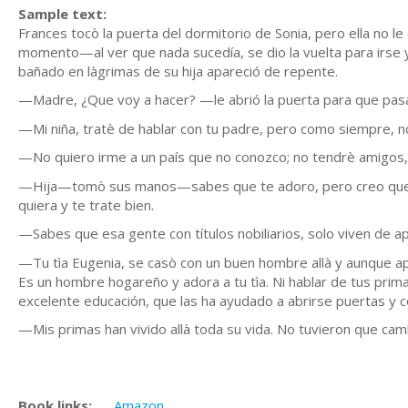
Sample text:
Frances tocò la puerta del dormitorio de Sonia, pero ella no l
momento—al ver que nada sucedía, se dio la vuelta para irse 
bañado en làgrimas de su hija apareció de repente.
—Madre, ¿Que voy a hacer? —le abrió la puerta para que pas
—Mi niña, tratè de hablar con tu padre, pero como siempre, n
—No quiero irme a un país que no conozco; no tendrè amigos, 
—Hija—tomò sus manos—sabes que te adoro, pero creo que d
quiera y te trate bien.
—Sabes que esa gente con títulos nobiliarios, solo viven de ap
—Tu tìa Eugenia, se casò con un buen hombre allà y aunque ap
Es un hombre hogareño y adora a tu tìa. Ni hablar de tus prim
excelente educación, que las ha ayudado a abrirse puertas y 
—Mis primas han vivido allà toda su vida. No tuvieron que cam
Book links:
Amazon