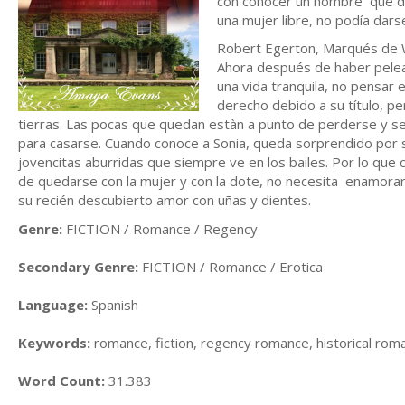
con conocer un hombre que des
una mujer libre, no podía dars
Robert Egerton, Marqués de W
Ahora después de haber pelea
una vida tranquila, no pensar 
derecho debido a su título, pe
tierras. Las pocas que quedan estàn a punto de perderse y se 
para casarse. Cuando conoce a Sonia, queda sorprendido por 
jovencitas aburridas que siempre ve en los bailes. Por lo que c
de quedarse con la mujer y con la dote, no necesita enamorar
su recién descubierto amor con uñas y dientes.
Genre:
FICTION / Romance / Regency
Secondary Genre:
FICTION / Romance / Erotica
Language:
Spanish
Keywords:
romance, fiction, regency romance, historical rom
Word Count:
31.383