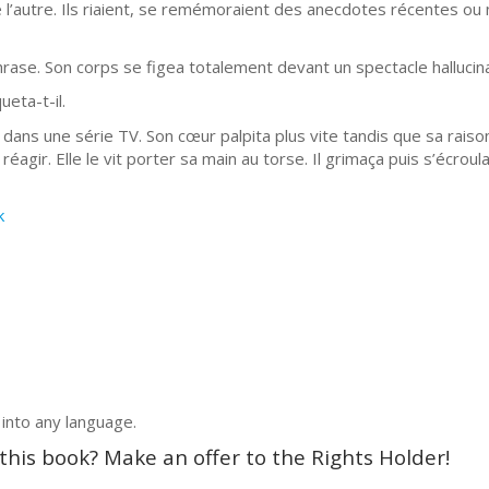
 l’autre. Ils riaient, se remémoraient des anecdotes récentes ou n
hrase. Son corps se figea totalement devant un spectacle hallucin
eta-t-il.
 dans une série TV. Son cœur palpita plus vite tandis que sa raison 
réagir. Elle le vit porter sa main au torse. Il grimaça puis s’écroul
k
 into any language.
 this book? Make an offer to the Rights Holder!