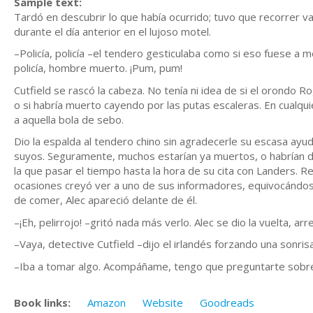
Sample text:
Tardó en descubrir lo que había ocurrido; tuvo que recorrer va
durante el día anterior en el lujoso motel.
–Policía, policía –el tendero gesticulaba como si eso fuese a 
policía, hombre muerto. ¡Pum, pum!
Cutfield se rascó la cabeza. No tenía ni idea de si el orondo Rog
o si habría muerto cayendo por las putas escaleras. En cualqui
a aquella bola de sebo.
Dio la espalda al tendero chino sin agradecerle su escasa ayuda
suyos. Seguramente, muchos estarían ya muertos, o habrían de
la que pasar el tiempo hasta la hora de su cita con Landers. Rec
ocasiones creyó ver a uno de sus informadores, equivocándos
de comer, Alec apareció delante de él.
–¡Eh, pelirrojo! –gritó nada más verlo. Alec se dio la vuelta, a
–Vaya, detective Cutfield –dijo el irlandés forzando una sonris
–Iba a tomar algo. Acompáñame, tengo que preguntarte sobre
Book links:
Amazon
Website
Goodreads