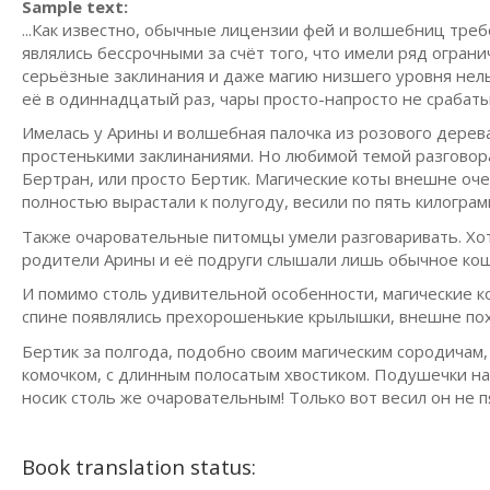
Sample text:
...Как известно, обычные лицензии фей и волшебниц тре
являлись бессрочными за счёт того, что имели ряд огра
серьёзные заклинания и даже магию низшего уровня нель
её в одиннадцатый раз, чары просто-напросто не срабат
Имелась у Арины и волшебная палочка из розового дерева,
простенькими заклинаниями. Но любимой темой разговора
Бертран, или просто Бертик. Магические коты внешне оч
полностью вырастали к полугоду, весили по пять килограм
Также очаровательные питомцы умели разговаривать. Хотя
родители Арины и её подруги слышали лишь обычное кош
И помимо столь удивительной особенности, магические к
спине появлялись прехорошенькие крылышки, внешне пох
Бертик за полгода, подобно своим магическим сородичам
комочком, с длинным полосатым хвостиком. Подушечки на е
носик столь же очаровательным! Только вот весил он не пя
Book translation status: