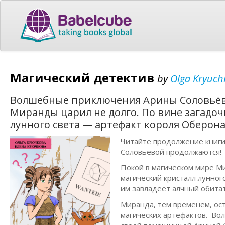
Магический детектив
by
Olga Kryuch
Волшебные приключения Арины Соловьёво
Миранды царил не долго. По вине загадоч
лунного света — артефакт короля Оберон
Читайте продолжение книги
Соловьёвой продолжаются!
Покой в магическом мире Ми
магический кристалл лунног
им завладеет алчный обитат
Миранда, тем временем, ост
магических артефактов. Во