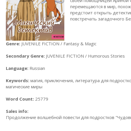
своей помощницей Ариной С
перемещаются в мир, похож
предстоит открыть детектив
повстречать загадочного Бел
Genre:
JUVENILE FICTION / Fantasy & Magic
Secondary Genre:
JUVENILE FICTION / Humorous Stories
Language:
Russian
Keywords:
магия, приключения, литература для подростк
магические миры
Word Count:
25779
Sales info:
Продолжение волшебной повести для подростков "Чудови