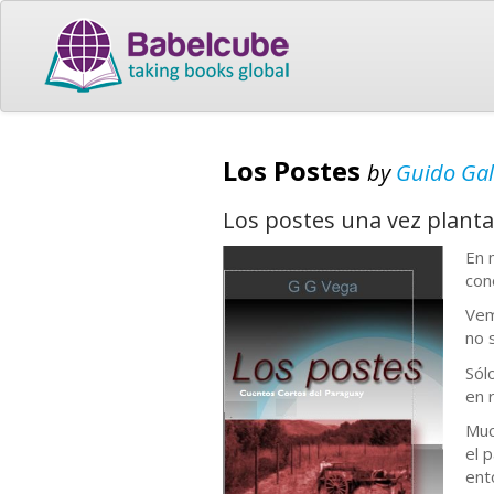
Los Postes
by
Guido Ga
Los postes una vez planta
En 
con
Vem
no 
Sól
en 
Muc
el 
ent