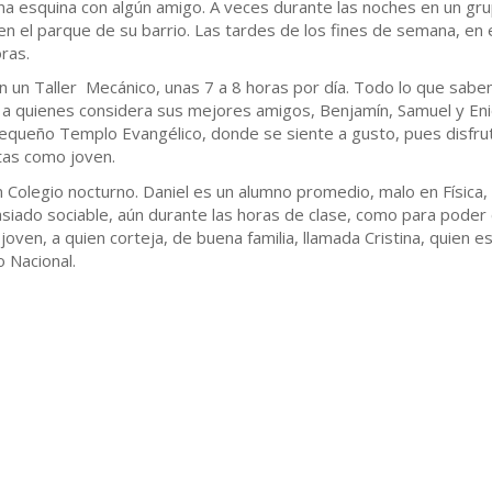
na esquina con algún amigo. A veces durante las noches en un gr
en el parque de su barrio. Las tardes de los fines de semana, en
ras.
n un Taller Mecánico, unas 7 a 8 horas por día. Todo lo que sabe
 a quienes considera sus mejores amigos, Benjamín, Samuel y Enio
equeño Templo Evangélico, donde se siente a gusto, pues disfruta
ltas como joven.
un Colegio nocturno. Daniel es un alumno promedio, malo en Física
siado sociable, aún durante las horas de clase, como para poder 
 joven, a quien corteja, de buena familia, llamada Cristina, quien e
 Nacional.