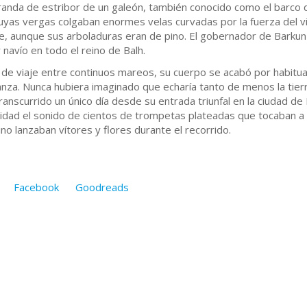
anda de estribor de un galeón, también conocido como el barco d
yas vergas colgaban enormes velas curvadas por la fuerza del vie
e, aunque sus arboladuras eran de pino. El gobernador de Barkun 
 navío en todo el reino de Balh.
e viaje entre continuos mareos, su cuerpo se acabó por habituar
za. Nunca hubiera imaginado que echaría tanto de menos la tierra
ranscurrido un único día desde su entrada triunfal en la ciudad d
aridad el sonido de cientos de trompetas plateadas que tocaban 
no lanzaban vítores y flores durante el recorrido.
Facebook
Goodreads