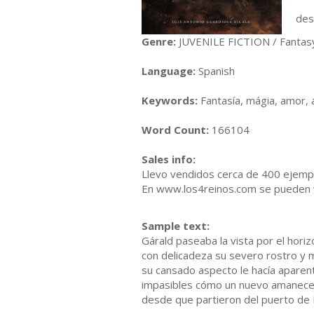
¿Se
des
Genre:
JUVENILE FICTION / Fantas
Language:
Spanish
Keywords:
Fantasía, mágia, amor, 
Word Count:
166104
Sales info:
Llevo vendidos cerca de 400 ejempl
En www.los4reinos.com se pueden v
Sample text:
Gárald paseaba la vista por el horiz
con delicadeza su severo rostro y m
su cansado aspecto le hacía aparen
impasibles cómo un nuevo amanecer 
desde que partieron del puerto de Ba