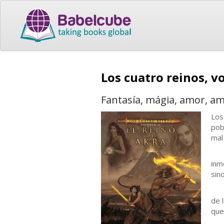
Los cuatro reinos, v
Fantasía, mágia, amor, ami
Los
pob
mal
Kro
inm
sin
Kur
de 
que