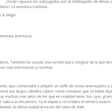
rán capaces los subyugados por el Doblegador de Almas de r
tinos? La aventura continúa…
y & Magic
amistad, aventuras
ares. También he sacado una versión para colegios de la que ll
er más información y reseñas.
onte, que comenzaba a adquirir un sinfín de tonos anaranjados y v
ecía sus largos cabellos rubios. Hacía semanas que se había deja
tar muchos más años de los que en realidad tenía. Sus ojos, gra
salía a su encuentro. Ya ni siquiera recordaba el número exacto 
rkun, la última ciudad al oeste del reino de Balh.