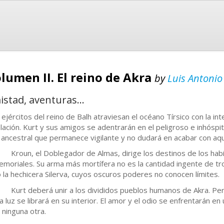
olumen II. El reino de Akra
by
Luis Antonio
stad, aventuras...
 ejércitos del reino de Balh atraviesan el océano Tírsico con la int
lación. Kurt y sus amigos se adentrarán en el peligroso e inhóspi
 ancestral que permanece vigilante y no dudará en acabar con aqu
un, el Doblegador de Almas, dirige los destinos de los habi
emoriales. Su arma más mortífera no es la cantidad ingente de t
o la hechicera Silerva, cuyos oscuros poderes no conocen límites.
t deberá unir a los divididos pueblos humanos de Akra. Pero 
la luz se librará en su interior. El amor y el odio se enfrentarán e
 ninguna otra.