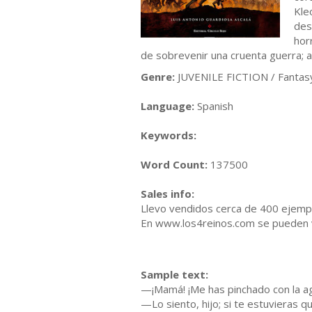
Kle
des
hor
de sobrevenir una cruenta guerra; aq
Genre:
JUVENILE FICTION / Fantas
Language:
Spanish
Keywords:
Word Count:
137500
Sales info:
Llevo vendidos cerca de 400 ejempl
En www.los4reinos.com se pueden v
Sample text:
—¡Mamá! ¡Me has pinchado con la a
—Lo siento, hijo; si te estuvieras qu