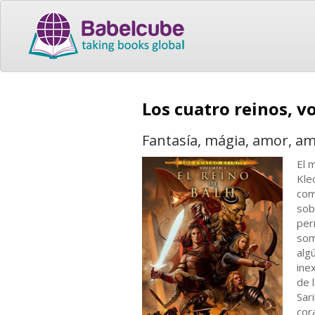
Los cuatro reinos, v
Fantasía, mágia, amor, ami
El 
Kle
com
sob
per
som
alg
ine
de 
Sar
cor