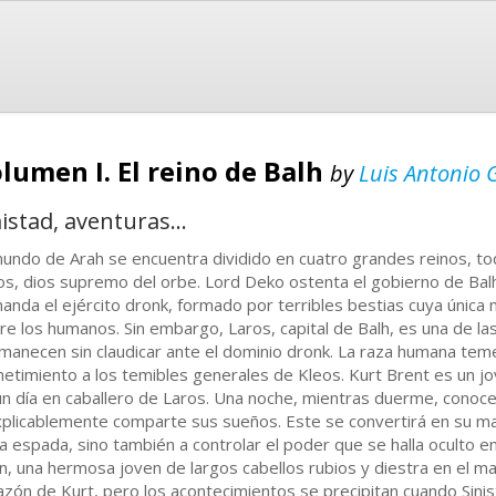
olumen I. El reino de Balh
by
Luis Antonio 
stad, aventuras...
mundo de Arah se encuentra dividido en cuatro grandes reinos, tod
os, dios supremo del orbe. Lord Deko ostenta el gobierno de Bal
anda el ejército dronk, formado por terribles bestias cuya única m
re los humanos. Sin embargo, Laros, capital de Balh, es una de l
manecen sin claudicar ante el dominio dronk. La raza humana teme 
etimiento a los temibles generales de Kleos. Kurt Brent es un j
ún día en caballero de Laros. Una noche, mientras duerme, conoc
xplicablemente comparte sus sueños. Este se convertirá en su mae
la espada, sino también a controlar el poder que se halla oculto e
in, una hermosa joven de largos cabellos rubios y diestra en el ma
azón de Kurt, pero los acontecimientos se precipitan cuando Sinist