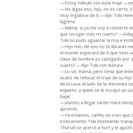
—Estoy ridículo con este traje —se
—No digas eso, hijo, no es cierto. 
muy orgullosa de ti —dijo Toki mie
lágrima.
—Mamá, si ya me voy a convertir e
que recoger más mi cuarto? —inda
Toki no pudo aguantar la risa e insti
—Hijo mío, de eso no te librarás nu
el mundo esperará de ti que seas 
clase de hombre es castigado por 
cuarto? —dijo Toki con dulzura.
—Lo sé, mamá, pero tenía que inten
Acabó de retocar el traje de su hij
de la casa. Al lado de la chimenea s
inquieto, a quien se le escapó un su
bajar.
—¡Vamos a llegar tarde! Hace tie
apremió.
—Ya estamos, cariño; no creo que 
irónicamente Toki intentando tranqui
Thursel se acercó a Kurt y le ajustó 