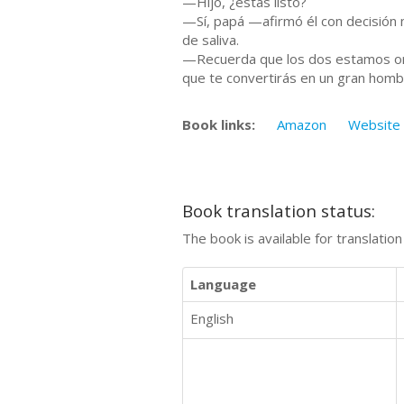
—Hijo, ¿estás listo?
—Sí, papá —afirmó él con decisión 
de saliva.
—Recuerda que los dos estamos org
que te convertirás en un gran homb
Book links:
Amazon
Website
Book translation status:
The book is available for translatio
Language
English