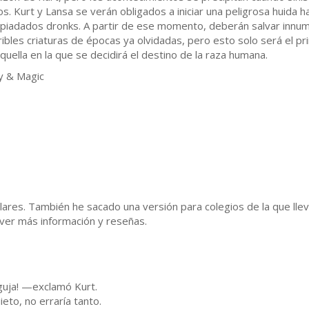
os. Kurt y Lansa se verán obligados a iniciar una peligrosa huida ha
piadados dronks. A partir de ese momento, deberán salvar innume
ribles criaturas de épocas ya olvidadas, pero esto solo será el pr
uella en la que se decidirá el destino de la raza humana.
y & Magic
ares. También he sacado una versión para colegios de la que ll
er más información y reseñas.
guja! —exclamó Kurt.
ieto, no erraría tanto.