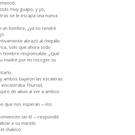
ntenció.
Estás muy guapo, y yo,
ntras se le escapa una nueva
n un hombre, ¿ya no tendré
gó.
ntivamente abrazó al chiquillo.
nca, solo que ahora todo
un hombre responsable. ¿Qué
su madre por no recoger su
tarlo.
o y ambos bajaron las escaleras
e encontraba Thursel,
spiro de alivio al ver a ambos
mpo que nos esperan —los
comiencen sin él —respondió
lizar a su marido.
el chaleco.