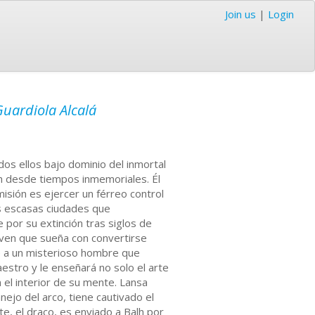
Join us
|
Login
Guardiola Alcalá
os ellos bajo dominio del inmortal
h desde tiempos inmemoriales. Él
isión es ejercer un férreo control
as escasas ciudades que
por su extinción tras siglos de
oven que sueña con convertirse
e a un misterioso hombre que
stro y le enseñará no solo el arte
n el interior de su mente. Lansa
nejo del arco, tiene cautivado el
e, el draco, es enviado a Balh por