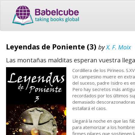
Leyendas de Poniente (3)
by
X. F. Moix
Las montañas malditas esperan vuestra llega
Cordillera de los Pirineos. S.XVI
Un campesino muere en extrañ
del suceso, padre Isidro es env
Pero hay secretos más antiguo
recordados por los últimos su
demasiado descorazonadoras… A
estallará el caos.
Llegará la noche en que las fá
para atemorizar a los hombre
firmes pilares que sostienen 