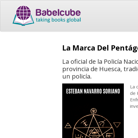
La Marca Del Pentá
La oficial de la Policía Na
provincia de Huesca, tradi
un policía.
La o
de 
Enf
inv