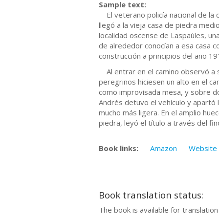
Sample text:
El veterano policía nacional de la
llegó a la vieja casa de piedra med
localidad oscense de Laspaúles, una
de alrededor conocían a esa casa co
construcción a principios del año 1
Al entrar en el camino observó a s
peregrinos hiciesen un alto en el 
como improvisada mesa, y sobre dos 
Andrés detuvo el vehículo y apartó 
mucho más ligera. En el amplio hue
piedra, leyó el título a través del fi
Book links:
Amazon
Website
Book translation status:
The book is available for translatio