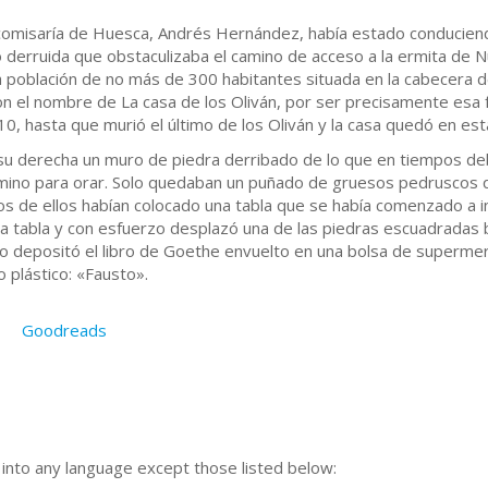
 comisaría de Huesca, Andrés Hernández, había estado conducie
io derruida que obstaculizaba el camino de acceso a la ermita de 
 población de no más de 300 habitantes situada en la cabecera de
n el nombre de La casa de los Oliván, por ser precisamente esa f
910, hasta que murió el último de los Oliván y la casa quedó en e
u derecha un muro de piedra derribado de lo que en tiempos debi
camino para orar. Solo quedaban un puñado de gruesos pedruscos
de ellos habían colocado una tabla que se había comenzado a infl
la tabla y con esfuerzo desplazó una de las piedras escuadradas b
co depositó el libro de Goethe envuelto en una bolsa de supermer
no plástico: «Fausto».
Goodreads
n into any language except those listed below: