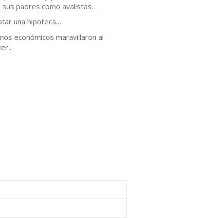
on sus padres como avalistas…
atar una hipoteca…
nos económicos maravillaron al
r...