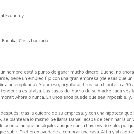
cal Economy
 Endaka, Crisis bancaria
 un hombre está a punto de ganar mucho dinero. Bueno, no ahora
rse, tiene un empleo fijo con una gran empresa (de esas que un
a un empleado). Y por eso, orgulloso, firma una hipoteca a 50 añ
 tendencia es al alza. Las casas del barrio de su madre cada vez
mprar: Ahora o nunca. En unos años puede que sea imposible, y, 
después, tras la quiebra de su empresa, y con una hipoteca que 
, se planteará lo mismo. Se llama Daniel, acaba de terminar la un
le aconsejan que no alquile, aunque nunca haya vivido solo, porque a
e subir. Prefieren ayudarle a comprar una casa. Al fin y al cabo e