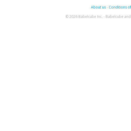
About us
-
Conditions of
© 2026 Babelcube Inc. - Babelcube and