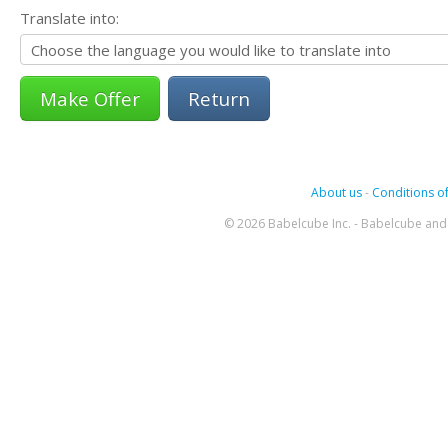
Translate into:
Return
About us
-
Conditions of
© 2026 Babelcube Inc. - Babelcube and