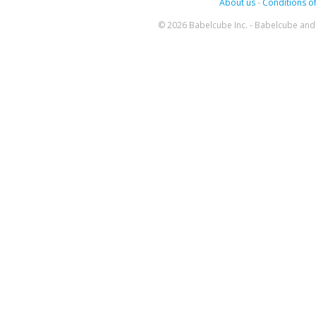
About us
-
Conditions of
© 2026 Babelcube Inc. - Babelcube and