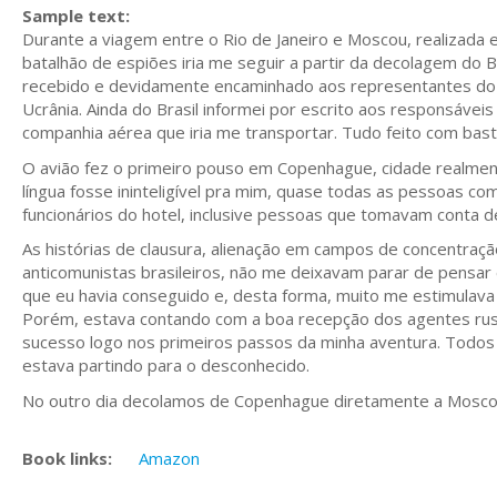
Sample text:
Durante a viagem entre o Rio de Janeiro e Moscou, realizad
batalhão de espiões iria me seguir a partir da decolagem do B
recebido e devidamente encaminhado aos representantes do cu
Ucrânia. Ainda do Brasil informei por escrito aos responsáv
companhia aérea que iria me transportar. Tudo feito com bast
O avião fez o primeiro pouso em Copenhague, cidade realment
língua fosse ininteligível pra mim, quase todas as pessoas c
funcionários do hotel, inclusive pessoas que tomavam conta 
As histórias de clausura, alienação em campos de concentraç
anticomunistas brasileiros, não me deixavam parar de pensar 
que eu havia conseguido e, desta forma, muito me estimulava
Porém, estava contando com a boa recepção dos agentes russ
sucesso logo nos primeiros passos da minha aventura. Todo
estava partindo para o desconhecido.
No outro dia decolamos de Copenhague diretamente a Mosco
Book links:
Amazon