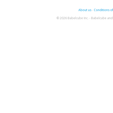
About us
-
Conditions of
© 2026 Babelcube Inc. - Babelcube and